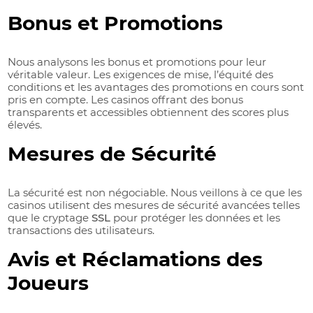
Bonus et Promotions
Nous analysons les bonus et promotions pour leur
véritable valeur. Les exigences de mise, l’équité des
conditions et les avantages des promotions en cours sont
pris en compte. Les casinos offrant des bonus
transparents et accessibles obtiennent des scores plus
élevés.
Mesures de Sécurité
La sécurité est non négociable. Nous veillons à ce que les
casinos utilisent des mesures de sécurité avancées telles
que le cryptage
SSL
pour protéger les données et les
transactions des utilisateurs.
Avis et Réclamations des
Joueurs