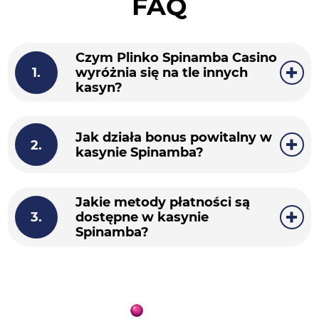
FAQ
Czym Plinko Spinamba Casino
wyróżnia się na tle innych
kasyn?
Jak działa bonus powitalny w
kasynie Spinamba?
Jakie metody płatności są
dostępne w kasynie
Spinamba?