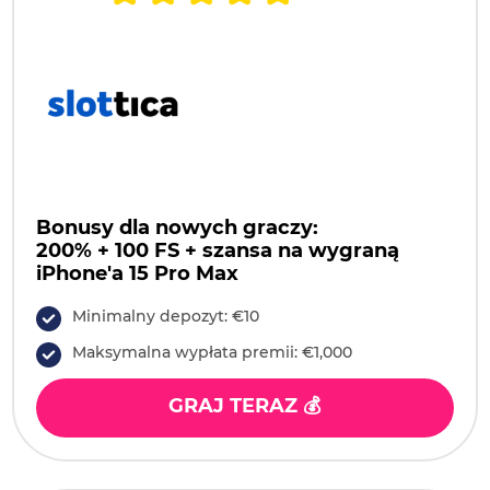
Bonusy dla nowych graczy:
200% + 100 FS + szansa na wygraną
iPhone'a 15 Pro Max
Minimalny depozyt: €10
Maksymalna wypłata premii: €1,000
GRAJ TERAZ 💰