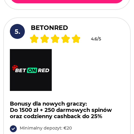
BETONRED
4.6/5
Bonusy dla nowych graczy:
Do 1500 zł + 250 darmowych spinów
oraz codzienny cashback do 25%
Minimalny depozyt: €20