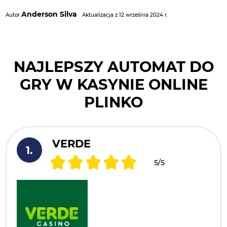
Anderson Silva
Autor
Aktualizacja z 12 września 2024 r.
NAJLEPSZY AUTOMAT DO
GRY W KASYNIE ONLINE
PLINKO
VERDE
5/5