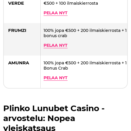
VERDE
€500 + 100 ilmaiskierrosta
PELAA NYT
FRUMZI
100% jopa €500 + 200 ilmaiskierrosta + 1
bonus crab
PELAA NYT
AMUNRA
100% jopa €500 + 200 ilmaiskierrosta + 1
Bonus Crab
PELAA NYT
Plinko Lunubet Casino -
arvostelu: Nopea
yleiskatsaus