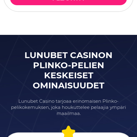
LUNUBET CASINON
PLINKO-PELIEN
KESKEISET
OMINAISUUDET
Lunubet Casino tarjoaa erinomaisen Plinko-
pelikokemuksen, joka houkuttelee pelaajia ympäri
maailmaa.