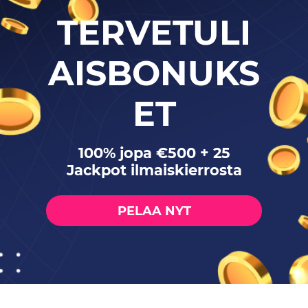
TERVETULI
AISBONUKS
ET
100% jopa €500 + 25
Jackpot ilmaiskierrosta
PELAA NYT