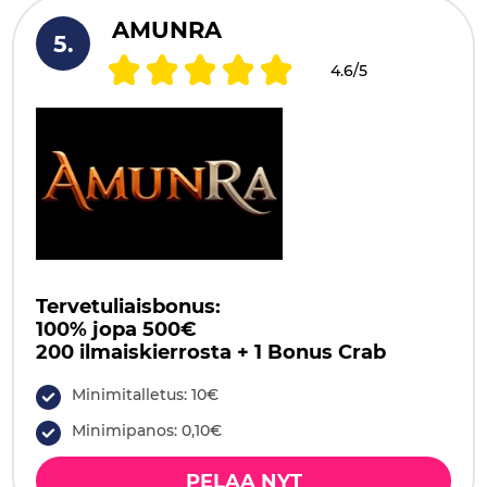
AMUNRA
4.6/5
Tervetuliaisbonus:
100% jopa 500€
200 ilmaiskierrosta + 1 Bonus Crab
Minimitalletus: 10€
Minimipanos: 0,10€
PELAA NYT