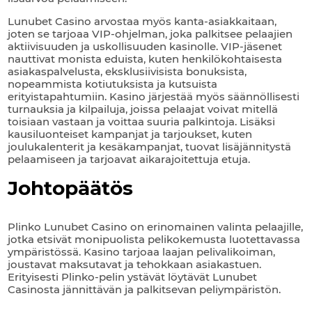
Lunubet Casino arvostaa myös kanta-asiakkaitaan,
joten se tarjoaa VIP-ohjelman, joka palkitsee pelaajien
aktiivisuuden ja uskollisuuden kasinolle. VIP-jäsenet
nauttivat monista eduista, kuten henkilökohtaisesta
asiakaspalvelusta, eksklusiivisista bonuksista,
nopeammista kotiutuksista ja kutsuista
erityistapahtumiin. Kasino järjestää myös säännöllisesti
turnauksia ja kilpailuja, joissa pelaajat voivat mitellä
toisiaan vastaan ja voittaa suuria palkintoja. Lisäksi
kausiluonteiset kampanjat ja tarjoukset, kuten
joulukalenterit ja kesäkampanjat, tuovat lisäjännitystä
pelaamiseen ja tarjoavat aikarajoitettuja etuja.
Johtopäätös
Plinko Lunubet Casino on erinomainen valinta pelaajille,
jotka etsivät monipuolista pelikokemusta luotettavassa
ympäristössä. Kasino tarjoaa laajan pelivalikoiman,
joustavat maksutavat ja tehokkaan asiakastuen.
Erityisesti Plinko-pelin ystävät löytävät Lunubet
Casinosta jännittävän ja palkitsevan peliympäristön.