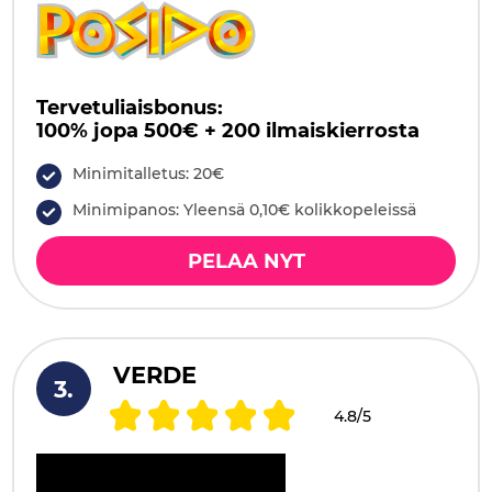
Tervetuliaisbonus:
100% jopa 500€ + 200 ilmaiskierrosta
Minimitalletus: 20€
Minimipanos: Yleensä 0,10€ kolikkopeleissä
PELAA NYT
VERDE
4.8/5