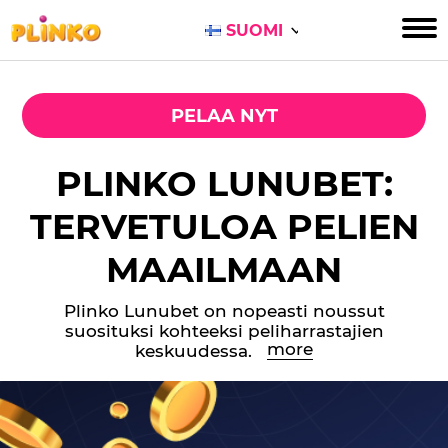
SUOMI
PELAA NYT
PLINKO LUNUBET:
TERVETULOA PELIEN
MAAILMAAN
Plinko Lunubet on nopeasti noussut
suosituksi kohteeksi peliharrastajien
more
keskuudessa.