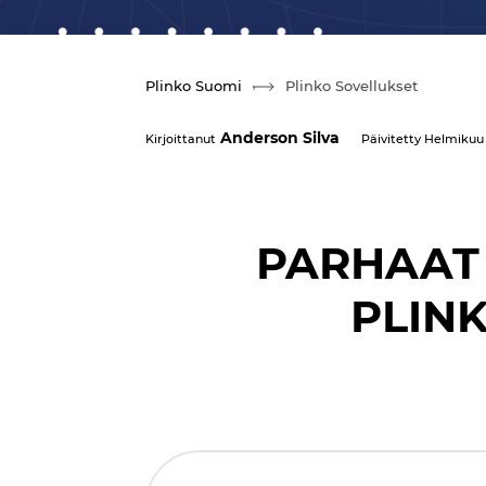
Plinko Suomi
Plinko Sovellukset
›
Anderson Silva
Kirjoittanut
Päivitetty Helmikuu 
PARHAAT 
PLIN