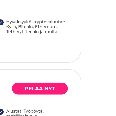
Hyväksyykö kryptovaluutat:
Kyllä, Bitcoin, Ethereum,
Tether, Litecoin ja muita
PELAA NYT
Alustat: Työpöytä,