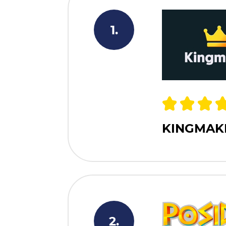
KINGMAK