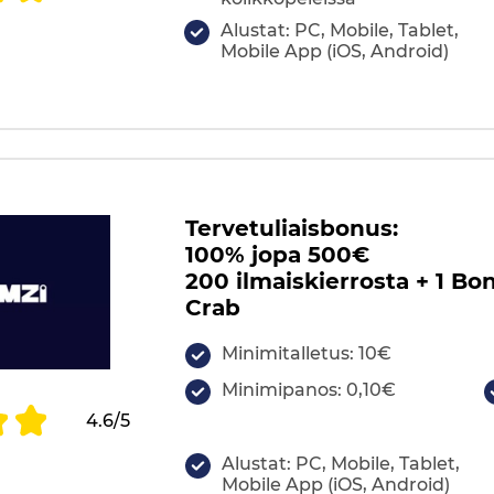
Alustat: PC, Mobile, Tablet,
Mobile App (iOS, Android)
Tervetuliaisbonus:
100% jopa 500€
200 ilmaiskierrosta + 1 Bo
Crab
Minimitalletus: 10€
Minimipanos: 0,10€
4.6/5
Alustat: PC, Mobile, Tablet,
Mobile App (iOS, Android)