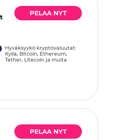
PELAA NYT
t
Hyväksyykö kryptovaluutat:
Kyllä, Bitcoin, Ethereum,
Tether, Litecoin ja muita
PELAA NYT