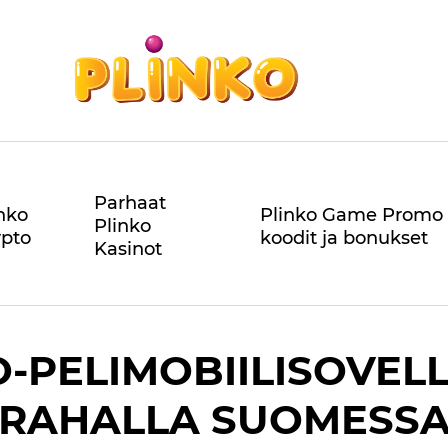
Parhaat
nko
Plinko Game Promo
Plinko
ypto
koodit ja bonukset
Kasinot
-PELIMOBIILISOVEL
RAHALLA SUOMESS