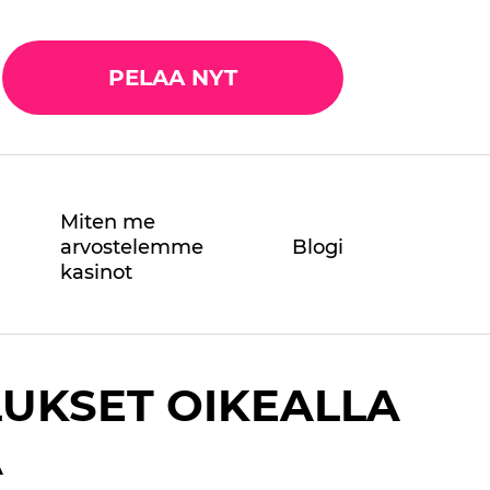
PELAA NYT
Miten me
arvostelemme
Blogi
kasinot
LUKSET OIKEALLA
A