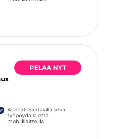
PELAA NYT
nus
Alustat: Saatavilla sekä
työpöydällä että
mobiililaitteilla