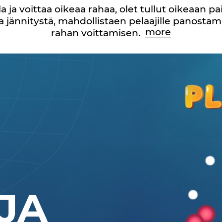
la ja voittaa oikeaa rahaa, olet tullut oikeaan p
 jännitystä, mahdollistaen pelaajille panostam
more
rahan voittamisen.
JA